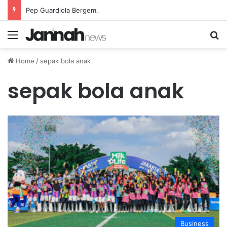
Pep Guardiola Bergembira Memiliki John Stones Kembali di Timnya
Menu
Se
Home
/
sepak bola anak
sepak bola anak
Business