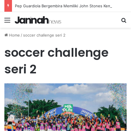
Pep Guardiola Bergembira Memiliki John Stones Kembali di Timnya
Menu
Se
Home
/
soccer challenge seri 2
soccer challenge
seri 2