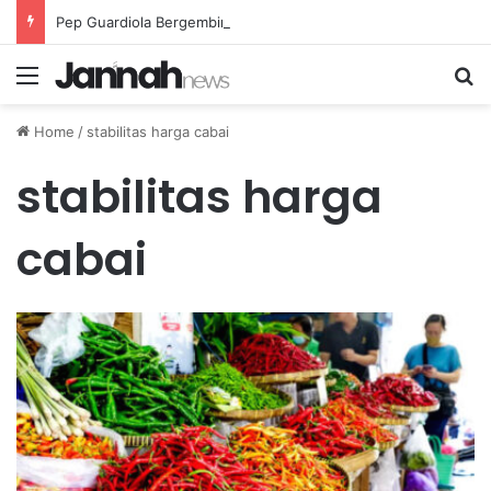
Pep Guardiola Bergembira Memiliki John Stones Kembali di Timnya
Menu
Se
Home
/
stabilitas harga cabai
stabilitas harga
cabai