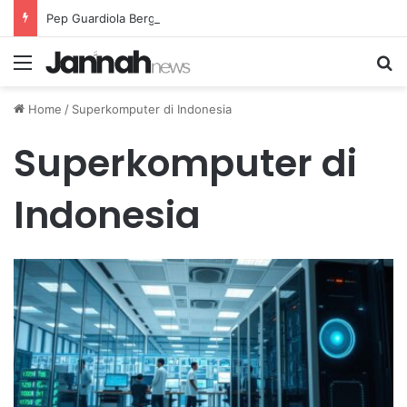
Pep Guardiola Bergembira Memiliki John Stones Kembali di Timnya
Menu
Se
Home
/
Superkomputer di Indonesia
Superkomputer di
Indonesia