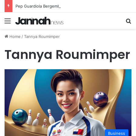
Pep Guardiola Bergembira Memiliki John Stones Kembali di Timnya
Menu
Se
Home
/
Tannya Roumimper
Tannya Roumimper
Business