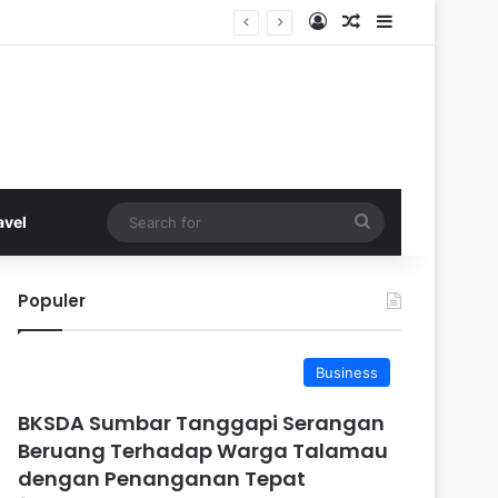
Log In
Random Article
Sidebar
Search
avel
for
Populer
Business
BKSDA Sumbar Tanggapi Serangan
Beruang Terhadap Warga Talamau
dengan Penanganan Tepat