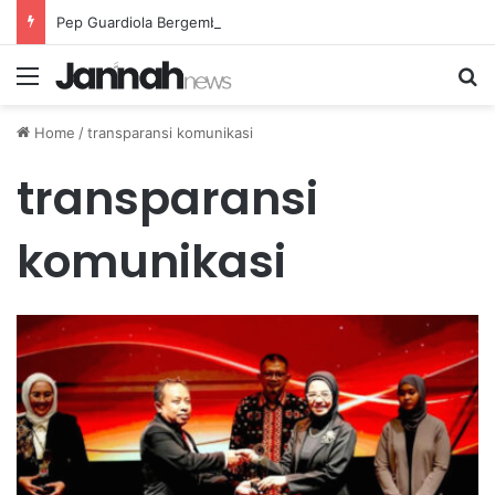
Pep Guardiola Bergembira Memiliki John Stones Kembali di Timnya
Menu
Se
Home
/
transparansi komunikasi
transparansi
komunikasi