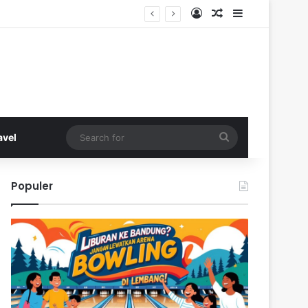
Log In
Random Article
Sidebar
Search
avel
for
Populer