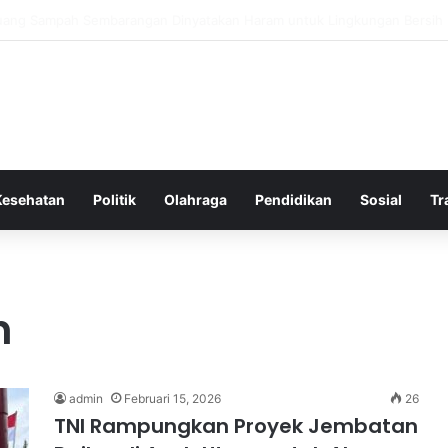
 Bergembira Memiliki John Stones Kembali di Timnya
Kesehatan
Politik
Olahraga
Pendidikan
Sosial
Tr
h
admin
Februari 15, 2026
26
TNI Rampungkan Proyek Jembatan