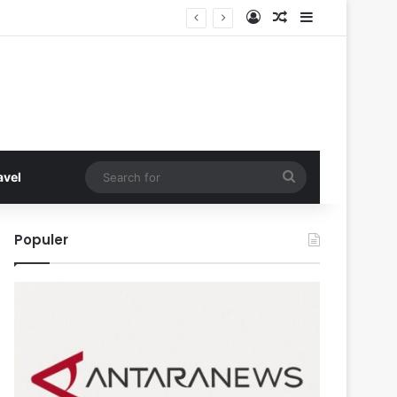
Log In
Random Article
Sidebar
Search
avel
for
Populer