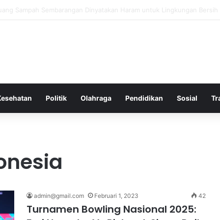
 Bergembira Memiliki John Stones Kembali di Timnya
Kesehatan
Politik
Olahraga
Pendidikan
Sosial
Tr
donesia
admin@gmail.com
Februari 1, 2023
42
Turnamen Bowling Nasional 2025: