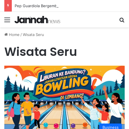
Pep Guardiola Bergembira Memiliki John Stones Kembali di Timnya
Menu
Se
Home
/
Wisata Seru
Wisata Seru
Business