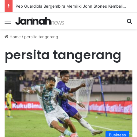
Pep Guardiola Bergembira Memiliki John Stones Kembali di Timnya
Menu
Se
Home
/
persita tangerang
persita tangerang
Business