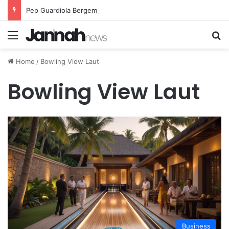
Pep Guardiola Bergembira Memiliki John Stones Kembali di Timnya
Menu
Se
Home
/
Bowling View Laut
Bowling View Laut
Business