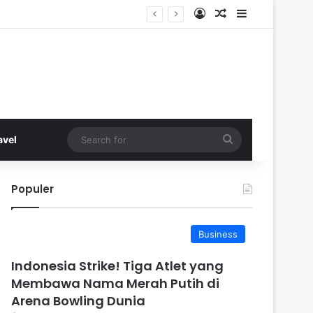
Log In
Random Article
Sidebar
Search
avel
for
Populer
Business
Indonesia Strike! Tiga Atlet yang
Membawa Nama Merah Putih di
Arena Bowling Dunia