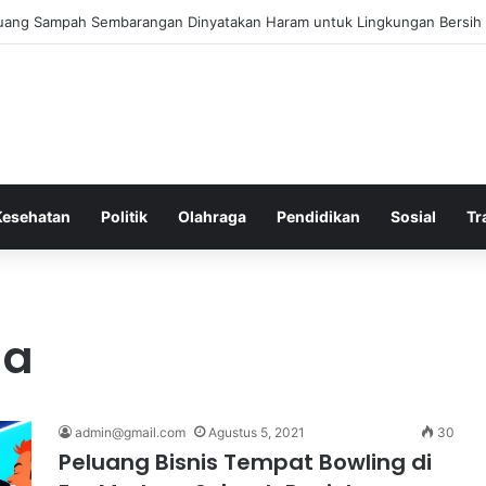
 Bergembira Memiliki John Stones Kembali di Timnya
Kesehatan
Politik
Olahraga
Pendidikan
Sosial
Tr
ga
admin@gmail.com
Agustus 5, 2021
30
Peluang Bisnis Tempat Bowling di