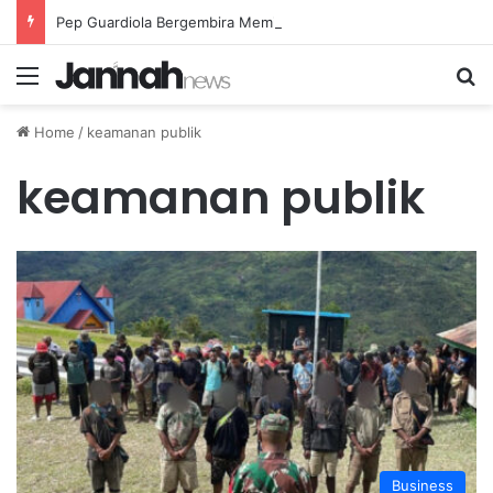
Pep Guardiola Bergembira Memiliki John Stones Kembali di Timnya
Menu
Se
Home
/
keamanan publik
keamanan publik
Business