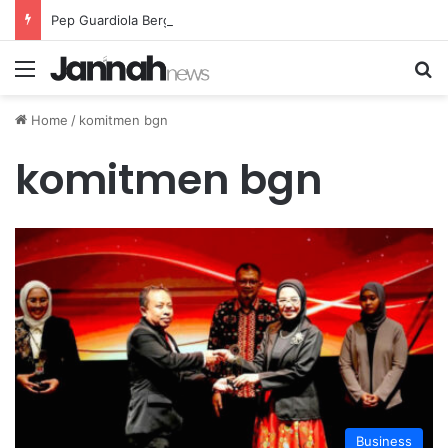
Pep Guardiola Bergembira Memiliki John Stones Kembali di Timnya
Menu
Se
Home
/
komitmen bgn
komitmen bgn
Business