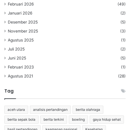
Februari 2026
(49)
Januari 2026
(2)
Desember 2025
(5)
November 2025
(3)
Agustus 2025
(1)
Juli 2025
(2)
Juni 2025
(5)
Februari 2023
(1)
Agustus 2021
(28)
Tag
aceh utara
analisis pertandingan
berita olahraga
berita sepak bola
berita terkini
bowling
gaya hidup sehat
hasil pertandingan
keamanan nasional
Kesehatan