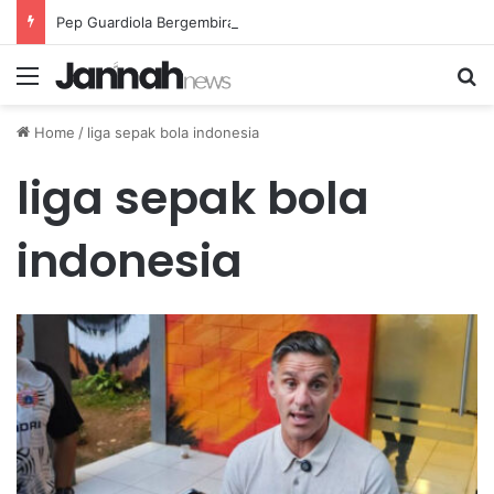
Pep Guardiola Bergembira Memiliki John Stones Kembali di Timnya
Menu
Se
Home
/
liga sepak bola indonesia
liga sepak bola
indonesia