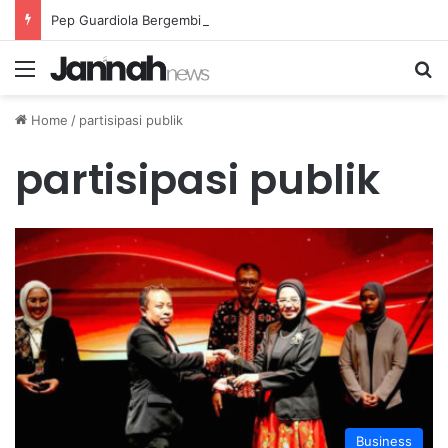
Pep Guardiola Bergembira Memiliki John Stones Kembali di Timnya
Menu
Se
Home
/
partisipasi publik
partisipasi publik
Business