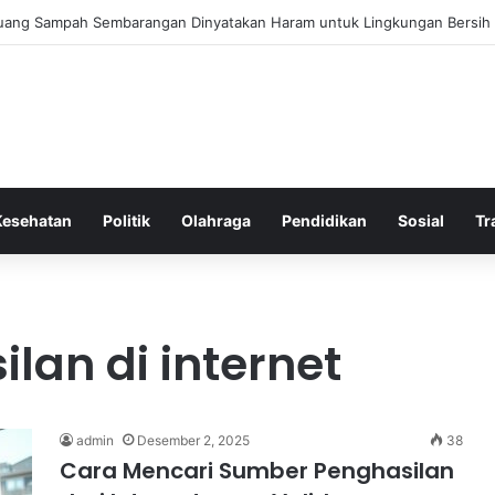
 Bergembira Memiliki John Stones Kembali di Timnya
Kesehatan
Politik
Olahraga
Pendidikan
Sosial
Tr
lan di internet
admin
Desember 2, 2025
38
Cara Mencari Sumber Penghasilan