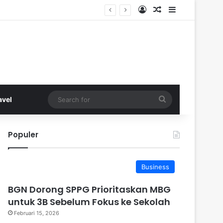
Log In
Random Article
Sidebar
Search
avel
for
Populer
Business
BGN Dorong SPPG Prioritaskan MBG
untuk 3B Sebelum Fokus ke Sekolah
Februari 15, 2026