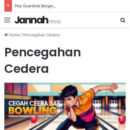
Pep Guardiola Bergembira Memiliki John Stones Kembali di Timnya
Menu
Se
Home
/
Pencegahan Cedera
Pencegahan
Cedera