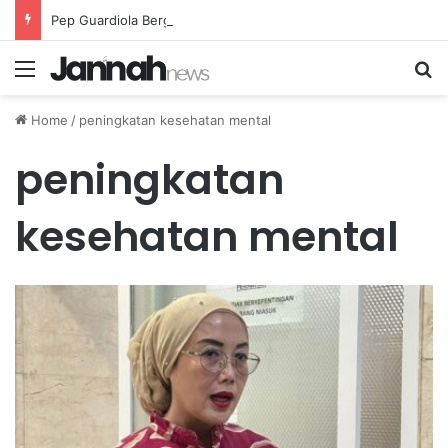
Pep Guardiola Bergembira Memiliki John Stones Kembali di Timnya
Menu
Se
Home
/
peningkatan kesehatan mental
peningkatan
kesehatan mental