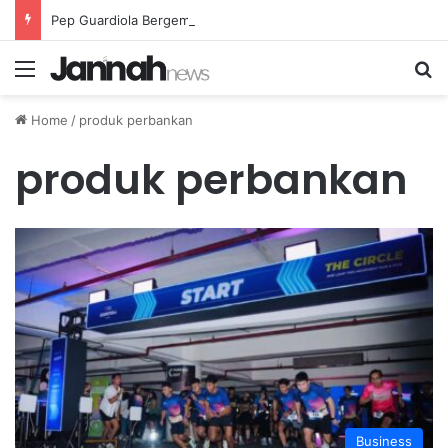
Pep Guardiola Bergembira Memiliki John Stones Kembali di Timnya
Menu
Se
Home
/
produk perbankan
produk perbankan
Business