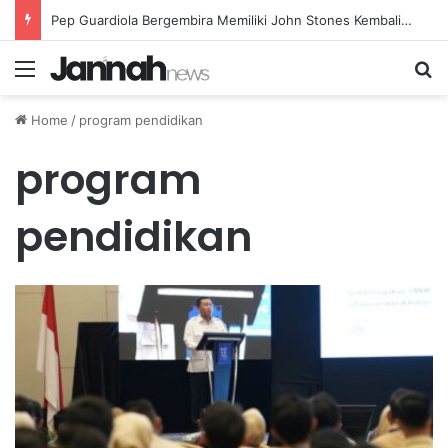
Pep Guardiola Bergembira Memiliki John Stones Kembali di Timnya
Menu
Se
Home
/
program pendidikan
program
pendidikan