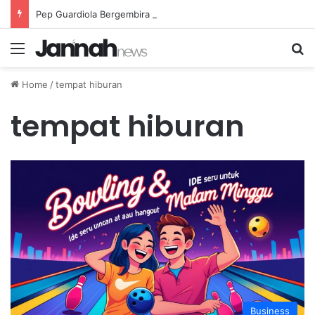
Pep Guardiola Bergembira Memiliki John Stones Kembali di Timnya
Menu
Se
Home
/
tempat hiburan
tempat hiburan
Business