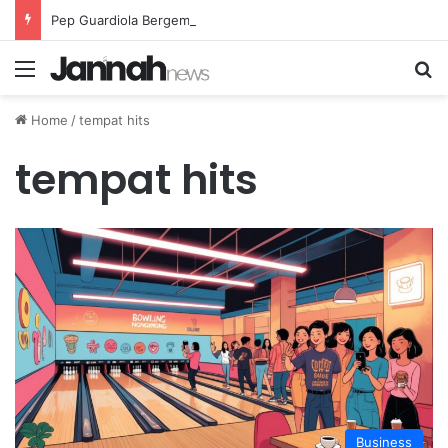
Pep Guardiola Bergembira Memiliki John Stones Kembali di Timnya
Menu
Se
Home
/
tempat hits
tempat hits
Business