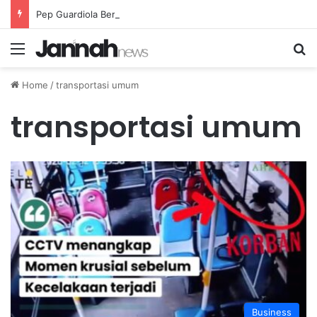
Pep Guardiola Bergembira Memiliki John Stones Kembali di Timnya
Menu
Se
Home
/
transportasi umum
transportasi umum
Business