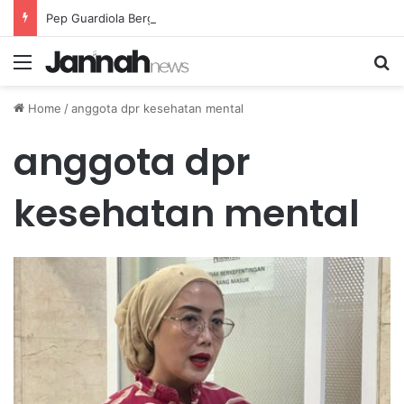
Pep Guardiola Bergembira Memiliki John Stones Kembali di Timnya
Menu
Se
Home
/
anggota dpr kesehatan mental
anggota dpr
kesehatan mental