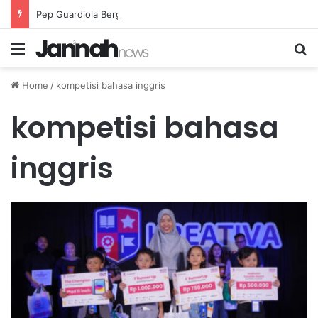
Pep Guardiola Bergembira Memiliki John Stones Kembali di Timnya
Menu
Se
Home
/
kompetisi bahasa inggris
kompetisi bahasa
inggris