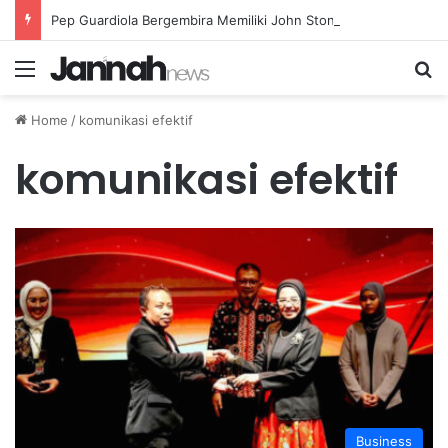
Pep Guardiola Bergembira Memiliki John Stones Kembali di Timnya
Menu
Se
Home
/
komunikasi efektif
komunikasi efektif
Business