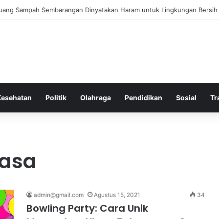
 Bergembira Memiliki John Stones Kembali di Timnya
Kesehatan
Politik
Olahraga
Pendidikan
Sosial
Tr
wasa
admin@gmail.com
Agustus 15, 2021
34
Bowling Party: Cara Unik