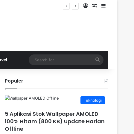
Log In
Random Article
Sidebar
Search
avel
for
Populer
Teknologi
5 Aplikasi Stok Wallpaper AMOLED
100% Hitam (800 KB) Update Harian
Offline