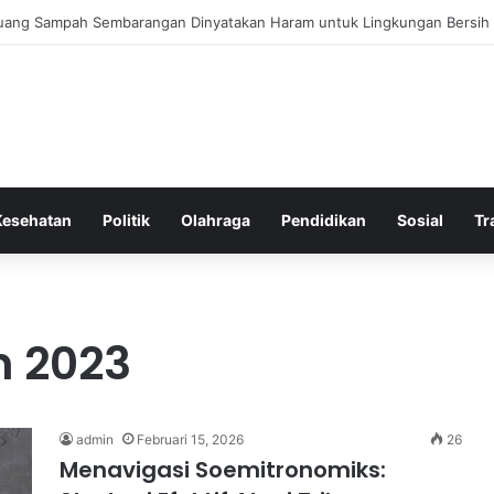
 Bergembira Memiliki John Stones Kembali di Timnya
Kesehatan
Politik
Olahraga
Pendidikan
Sosial
Tr
n 2023
admin
Februari 15, 2026
26
Menavigasi Soemitronomiks: