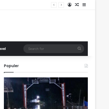
Log In
Random Article
Sidebar
Search
avel
for
Populer